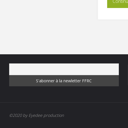
Continue
FSER
!"
©2020 by Eyedee production