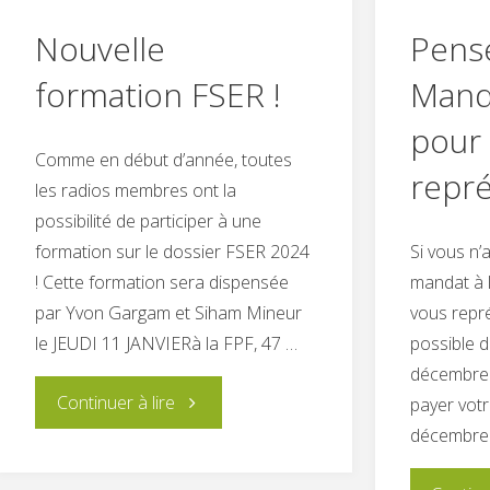
Nouvelle
Pens
formation FSER !
Manda
pour
Comme en début d’année, toutes
repré
les radios membres ont la
possibilité de participer à une
formation sur le dossier FSER 2024
Si vous n
! Cette formation sera dispensée
mandat à 
par Yvon Gargam et Siham Mineur
vous repré
le JEUDI 11 JANVIERà la FPF, 47 …
possible d
décembre 
"Nouvelle
Continuer à lire
payer votr
décembre
formation