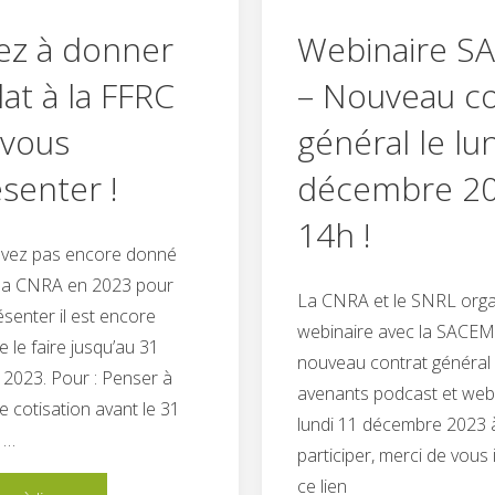
ez à donner
Webinaire S
t à la FFRC
– Nouveau co
 vous
général le lu
senter !
décembre 20
14h !
’avez pas encore donné
la CNRA en 2023 pour
La CNRA et le SNRL orga
senter il est encore
webinaire avec la SACEM 
e le faire jusqu’au 31
nouveau contrat général 
2023. Pour : Penser à
avenants podcast et web 
e cotisation avant le 31
lundi 11 décembre 2023 
 …
participer, merci de vous 
ce lien