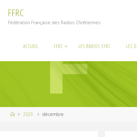
Skip
F
F
R
C
to
content
Fédération Française des Radios Chrétiennes
ACCUEIL
FFRC
LES RADIOS FFRC
LES 
Home
2023
décembre