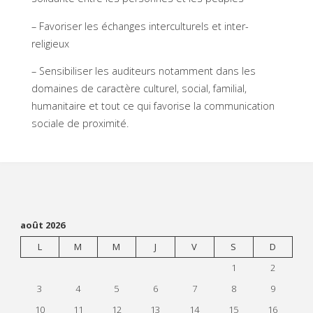
– Favoriser les échanges interculturels et inter-
religieux
– Sensibiliser les auditeurs notamment dans les
domaines de caractère culturel, social, familial,
humanitaire et tout ce qui favorise la communication
sociale de proximité.
août 2026
L
M
M
J
V
S
D
1
2
3
4
5
6
7
8
9
10
11
12
13
14
15
16