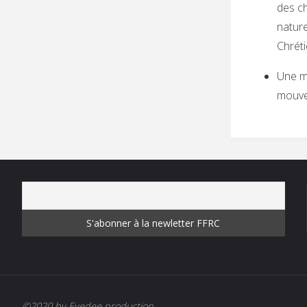
des ch
nature
Chréti
Une mu
mouvem
©2020 by Eyedee production