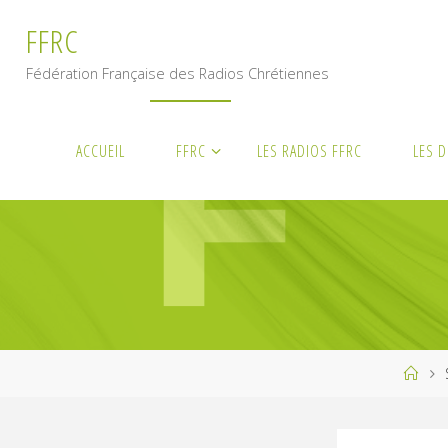
Skip
F
F
R
C
to
content
Fédération Française des Radios Chrétiennes
ACCUEIL
FFRC
LES RADIOS FFRC
LES 
Ho