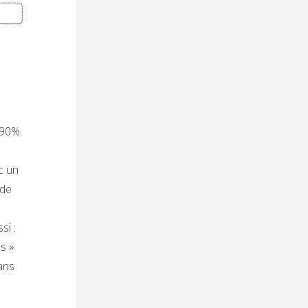
: 90%
c un
 de
si :
s »
ans