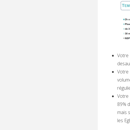
Votre 
desaud
Votre 
volume
régulie
Votre 
89% de
mais s
les Eg