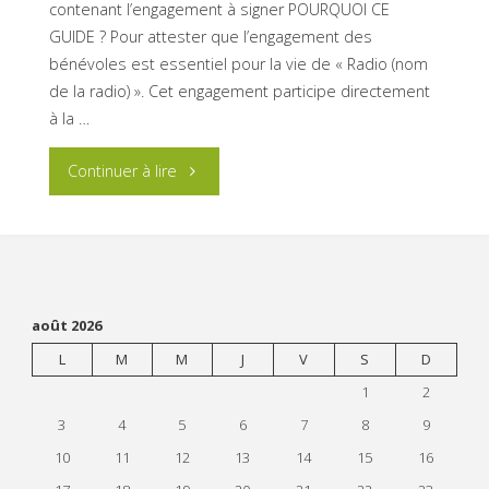
contenant l’engagement à signer POURQUOI CE
GUIDE ? Pour attester que l’engagement des
bénévoles est essentiel pour la vie de « Radio (nom
de la radio) ». Cet engagement participe directement
à la …
"Guide
Continuer à lire
du
bénévole"
août 2026
L
M
M
J
V
S
D
1
2
3
4
5
6
7
8
9
10
11
12
13
14
15
16