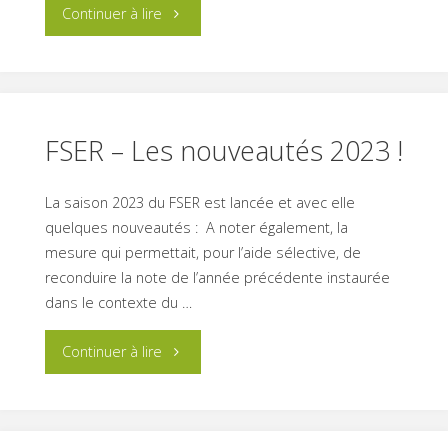
"La
Continuer à lire
CNRA
et
la
FSER – Les nouveautés 2023 !
FFRC
La saison 2023 du FSER est lancée et avec elle
vous
quelques nouveautés : A noter également, la
mesure qui permettait, pour l’aide sélective, de
accompagnent
reconduire la note de l’année précédente instaurée
dans le contexte du …
!"
"FSER
Continuer à lire
–
Les