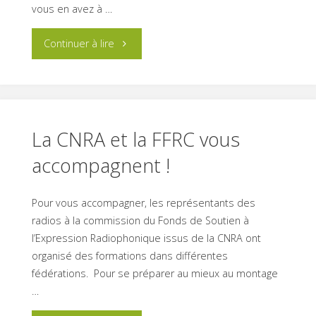
vous en avez à …
11
"SAVE
Continuer à lire
décembre
THE
2023
DATE
à
–
La CNRA et la FFRC vous
14h
accompagnent !
Assemblée
!"
Générale
Pour vous accompagner, les représentants des
radios à la commission du Fonds de Soutien à
2023"
l’Expression Radiophonique issus de la CNRA ont
organisé des formations dans différentes
fédérations. Pour se préparer au mieux au montage
…