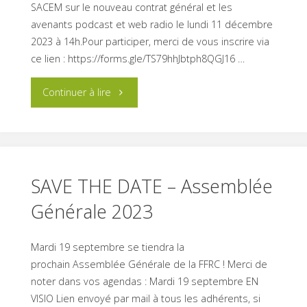
SACEM sur le nouveau contrat général et les
pour
avenants podcast et web radio le lundi 11 décembre
2023 à 14h.Pour participer, merci de vous inscrire via
vous
ce lien : https://forms.gle/TS79hhJbtph8QGJ16 …
représenter
"Webinaire
Continuer à lire
!"
SACEM
–
Nouveau
SAVE THE DATE – Assemblée
Générale 2023
contrat
général
Mardi 19 septembre se tiendra la
prochain Assemblée Générale de la FFRC ! Merci de
le
noter dans vos agendas : Mardi 19 septembre EN
lundi
VISIO Lien envoyé par mail à tous les adhérents, si