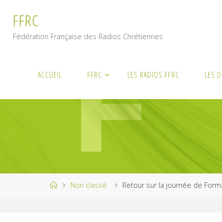
Skip
F
F
R
C
to
content
Fédération Française des Radios Chrétiennes
ACCUEIL
FFRC
LES RADIOS FFRC
LES 
Home
Non classé
Retour sur la journée de Form