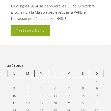
Chrétiennes
Le congrès 2024 se déroulera les 08 et 09 octobre
prochains à la Maison des évêques à PARIS à
contre
l’occasion des 40 ans de la FFRC !
la
"Congrès
Continuer à lire
Baisse
FFRC
du
2024
FSER
pour
août 2026
de
les
L
M
M
J
V
S
D
30%
1
2
40
3
4
5
6
7
8
9
dans
ans
10
11
12
13
14
15
16
le
17
18
19
20
21
22
23
de
Budget
24
25
26
27
28
29
30